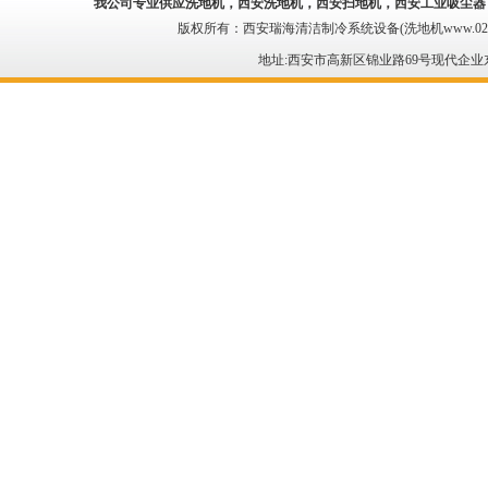
我公司专业供应
洗地机
，西安洗地机，
西安扫地机
，西安工业吸尘器
版权所有：西安瑞海清洁制冷系统设备(洗地机www.029qing
地址:西安市高新区锦业路69号现代企业东区 电话