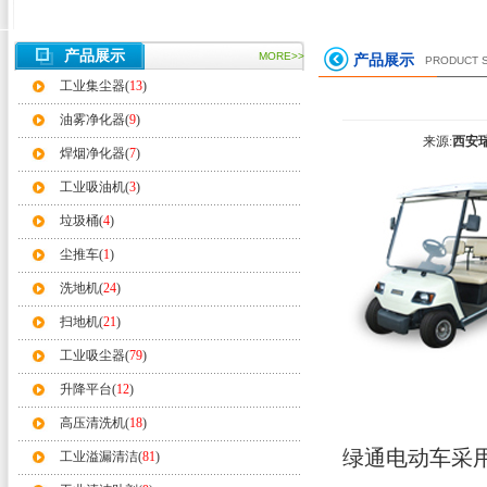
产品展示
MORE>>
产品展示
PRODUCT 
工业集尘器(
13
)
油雾净化器(
9
)
来源:
西安
焊烟净化器(
7
)
工业吸油机(
3
)
垃圾桶(
4
)
尘推车(
1
)
洗地机(
24
)
扫地机(
21
)
工业吸尘器(
79
)
升降平台(
12
)
高压清洗机(
18
)
绿通电动车采
工业溢漏清洁(
81
)