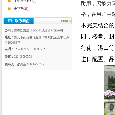
工业清洁助剂(
9
)
耐用，爬坡力
电动车(
23
)
格，在用户中
联系我们
MORE>>
术完美结合的
公司
：西安瑞海清洁制冷系统设备有限公司
园，楼盘、封
地址：
西安市高新区锦业路69号现代企业中心东
区10203B室
行街，港口等
电话：
029-68590551 68590552
传真：
029-68590553
进口配置、品
联系人：
张先生 13659255725