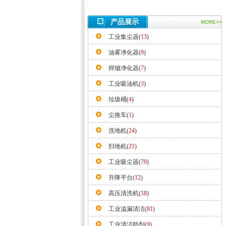
产品展示
MORE>>
工业集尘器(
13
)
油雾净化器(
9
)
焊烟净化器(
7
)
工业吸油机(
3
)
垃圾桶(
4
)
尘推车(
1
)
洗地机(
24
)
扫地机(
21
)
工业吸尘器(
79
)
升降平台(
12
)
高压清洗机(
18
)
工业溢漏清洁(
81
)
工业清洁助剂(
9
)