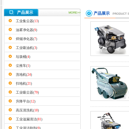
产品展示
MORE>>
产品展示
PRODUCT 
工业集尘器(
13
)
油雾净化器(
9
)
焊烟净化器(
7
)
工业吸油机(
3
)
垃圾桶(
4
)
尘推车(
1
)
洗地机(
24
)
扫地机(
21
)
工业吸尘器(
79
)
升降平台(
12
)
高压清洗机(
18
)
工业溢漏清洁(
81
)
工业清洁助剂(
9
)