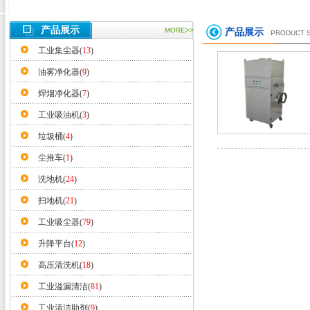
产品展示
MORE>>
产品展示
PRODUCT 
工业集尘器(
13
)
油雾净化器(
9
)
焊烟净化器(
7
)
工业吸油机(
3
)
垃圾桶(
4
)
尘推车(
1
)
洗地机(
24
)
扫地机(
21
)
工业吸尘器(
79
)
升降平台(
12
)
高压清洗机(
18
)
工业溢漏清洁(
81
)
工业清洁助剂(
9
)