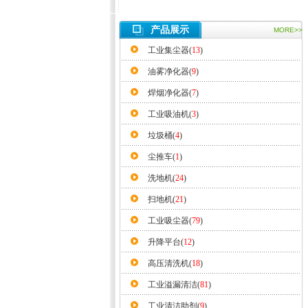
产品展示
MORE>>
工业集尘器(
13
)
油雾净化器(
9
)
焊烟净化器(
7
)
工业吸油机(
3
)
垃圾桶(
4
)
尘推车(
1
)
洗地机(
24
)
扫地机(
21
)
工业吸尘器(
79
)
升降平台(
12
)
高压清洗机(
18
)
工业溢漏清洁(
81
)
工业清洁助剂(
9
)