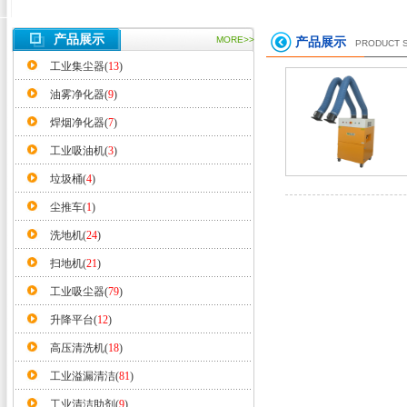
产品展示
MORE>>
产品展示
PRODUCT 
工业集尘器(
13
)
油雾净化器(
9
)
焊烟净化器(
7
)
工业吸油机(
3
)
垃圾桶(
4
)
尘推车(
1
)
洗地机(
24
)
扫地机(
21
)
工业吸尘器(
79
)
升降平台(
12
)
高压清洗机(
18
)
工业溢漏清洁(
81
)
工业清洁助剂(
9
)