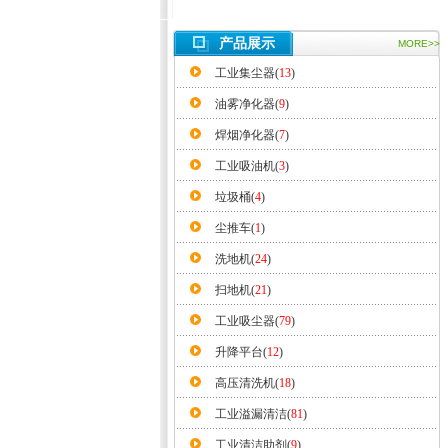
产品展示
MORE>>
工业集尘器(
13
)
油雾净化器(
9
)
焊烟净化器(
7
)
工业吸油机(
3
)
垃圾桶(
4
)
尘推车(
1
)
洗地机(
24
)
扫地机(
21
)
工业吸尘器(
79
)
升降平台(
12
)
高压清洗机(
18
)
工业溢漏清洁(
81
)
工业清洁助剂(
9
)