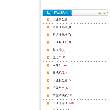
产品展示
MORE>>
工业集尘器(
13
)
油雾净化器(
9
)
焊烟净化器(
7
)
工业吸油机(
3
)
垃圾桶(
4
)
尘推车(
1
)
洗地机(
24
)
扫地机(
21
)
工业吸尘器(
79
)
升降平台(
12
)
高压清洗机(
18
)
工业溢漏清洁(
81
)