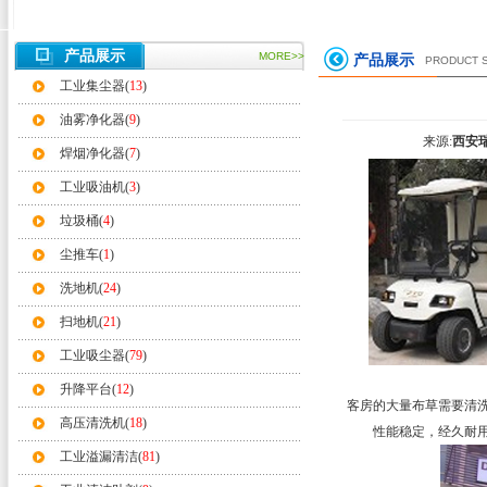
产品展示
MORE>>
产品展示
PRODUCT 
工业集尘器(
13
)
油雾净化器(
9
)
来源:
西安
焊烟净化器(
7
)
工业吸油机(
3
)
垃圾桶(
4
)
尘推车(
1
)
洗地机(
24
)
扫地机(
21
)
工业吸尘器(
79
)
升降平台(
12
)
客房的大量布草需要清
高压清洗机(
18
)
性能稳定，经久耐
工业溢漏清洁(
81
)