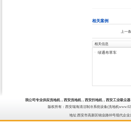
相关案例
上一条
相关信息
·
绿通布草车
我公司专业供应
洗地机
，西安洗地机，
西安扫地机
，西安工业吸尘器
版权所有：西安瑞海清洁制冷系统设备(洗地机www.029qing
地址:西安市高新区锦业路69号现代企业东区 电话